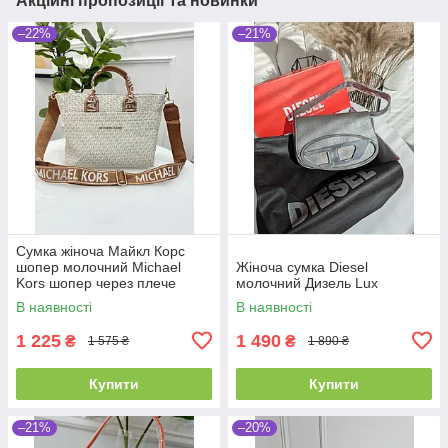
Акційні пропозиції та новинки
–22%
–21%
Сумка жіноча Майкл Корс
шопер молочний Michael
Жіноча сумка Diesel
Kors шопер через плече
молочний Дизель Lux
В наявності
В наявності
1 225
1 490
₴
₴
1 575 ₴
1 890 ₴
Купити
Купити
–21%
–20%