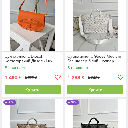
Сумка жіноча Diesel
Сумка жіноча Guess Medium
жовтогарячий Дизель Lux
Гес шопер білий шоппер
В наявності
В наявності
1 490
1 298
₴
₴
1 890 ₴
1 628 ₴
Купити
Купити
–20%
–20%