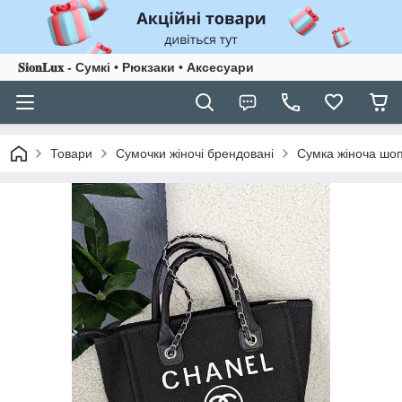
𝐒𝐢𝐨𝐧𝐋𝐮𝐱 - Сумкі • Рюкзаки • Аксесуари
Товари
Сумочки жіночі брендовані
Сумка жіноча шоп