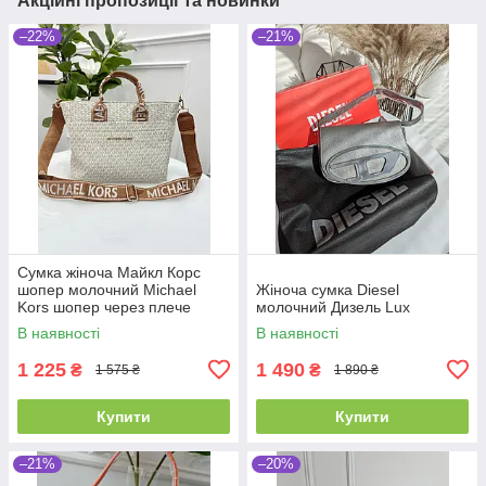
Акційні пропозиції та новинки
–22%
–21%
Сумка жіноча Майкл Корс
шопер молочний Michael
Жіноча сумка Diesel
Kors шопер через плече
молочний Дизель Lux
В наявності
В наявності
1 225
1 490
₴
₴
1 575 ₴
1 890 ₴
Купити
Купити
–21%
–20%