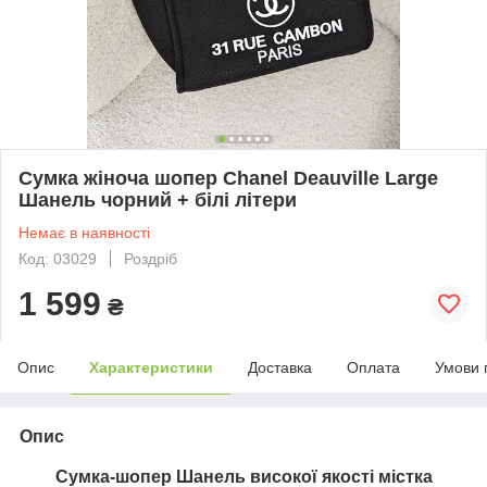
Сумка жіноча шопер Chanel Deauville Large
Шанель чорний + білі літери
Немає в наявності
Код: 03029
Роздріб
1 599
₴
Опис
Характеристики
Доставка
Оплата
Умови 
Опис
Сумка-шопер Шанель високої якості містка