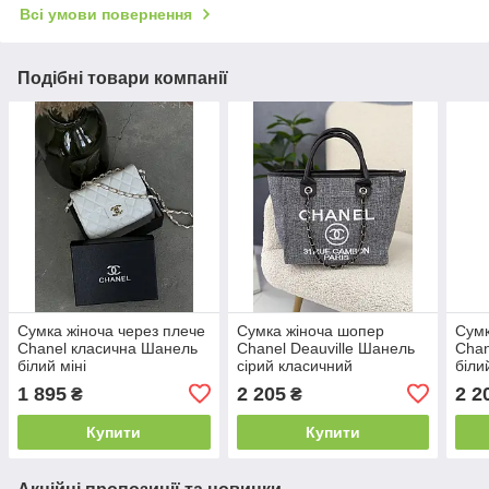
Всі умови повернення
Подібні товари компанії
Сумка жіноча через плече
Сумка жіноча шопер
Сумк
Chanel класична Шанель
Chanel Deauville Шанель
Chan
білий міні
сірий класичний
біли
1 895
2 205
2 2
₴
₴
Купити
Купити