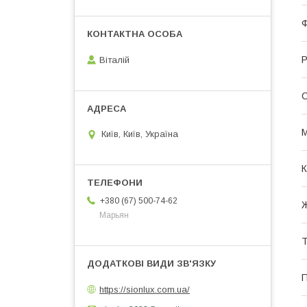
Р
Віталій
С
М
Київ, Київ, Україна
К
+380 (67) 500-74-62
Ж
Марьян
Т
П
https://sionlux.com.ua/