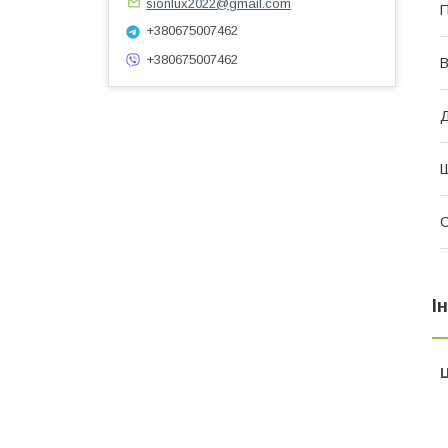
sionlux2022@gmail.com
П
+380675007462
+380675007462
В
І
Ц