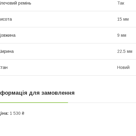
лечовий ремінь
Так
исота
15 мм
Довжина
9 мм
Ширина
22.5 мм
Стан
Новий
нформація для замовлення
іна:
1 530 ₴