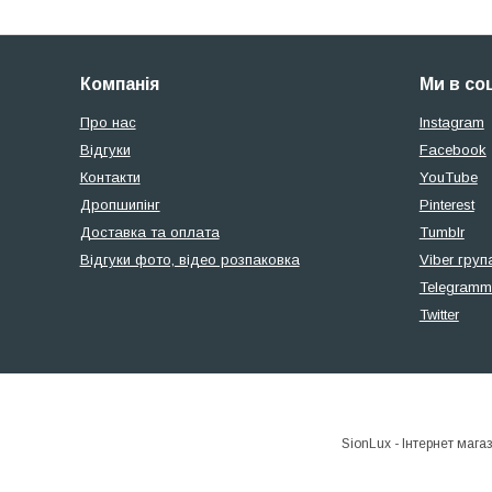
Компанія
Ми в со
Про нас
Instagram
Відгуки
Facebook
Контакти
YouTube
Дропшипінг
Pinterest
Доставка та оплата
Tumblr
Відгуки фото, відео розпаковка
Viber груп
Telegramm
Twitter