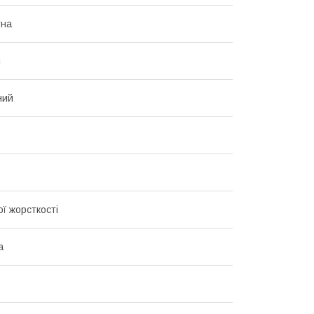
тна
й
ний
ї жорсткості
а