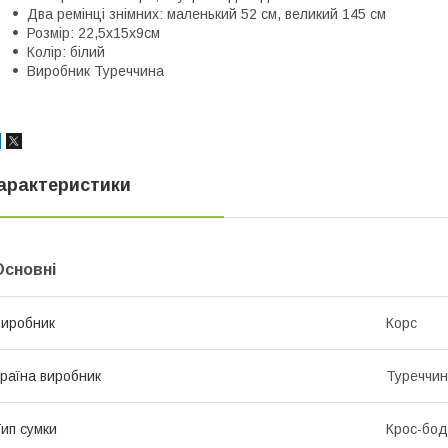
Два ремінці знімних: маленький 52 см, великий 145 см
Розмір: 22,5x15x9см
Колір: білий
Виробник Туреччина
арактеристики
Основні
иробник
Корс
раїна виробник
Туреччи
ип сумки
Крос-бод