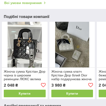
Всі умови повернення
Подібні товари компанії
Жіноча сумка Крістіан Діор
Жіноча сумка клатч
Жіно
чорна із широким
Крістіан Діор білий Dior
беже
ремінцем ЛЮКС велика
набір подарункова жіноча
рем
сумка з гаманцем
2 048
3 980
2 0
₴
₴
Купити
Купити
Акційні пропозиції та новинки