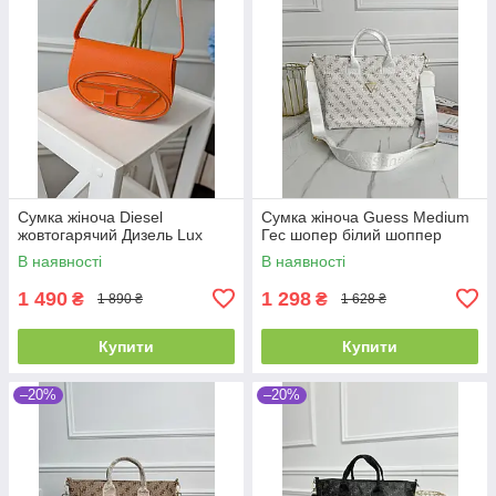
Сумка жіноча Diesel
Сумка жіноча Guess Medium
жовтогарячий Дизель Lux
Гес шопер білий шоппер
В наявності
В наявності
1 490
1 298
₴
₴
1 890 ₴
1 628 ₴
Купити
Купити
–20%
–20%