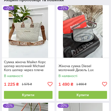
–22%
–21%
Сумка жіноча Майкл Корс
шопер молочний Michael
Жіноча сумка Diesel
Kors шопер через плече
молочний Дизель Lux
В наявності
В наявності
1 225
1 490
₴
₴
1 575 ₴
1 890 ₴
Купити
Купити
–21%
–20%