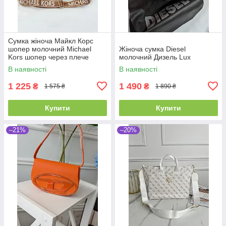
Сумка жіноча Майкл Корс
шопер молочний Michael
Жіноча сумка Diesel
Kors шопер через плече
молочний Дизель Lux
В наявності
В наявності
1 225
1 490
₴
₴
1 575 ₴
1 890 ₴
Купити
Купити
–21%
–20%