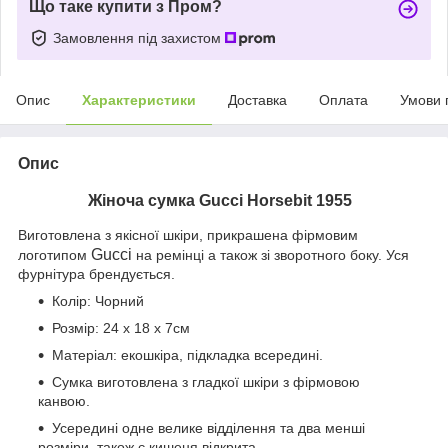
Що таке купити з Пром?
Замовлення під захистом
Опис
Характеристики
Доставка
Оплата
Умови 
Опис
Жіноча сумка
Gucci
Horsebit 1955
Виготовлена з якісної шкіри, прикрашена фірмовим
Gucci
логотипом
на ремінці а також зі зворотного боку. Уся
фурнітура брендується.
Колір: Чорний
Розмір: 24 х 18 х 7см
Матеріал: екошкіра, підкладка всередині.
Сумка виготовлена з гладкої шкіри з фірмовою
канвою.
Усередині одне велике відділення та два менші
розміри, також є кишеня відкрита.