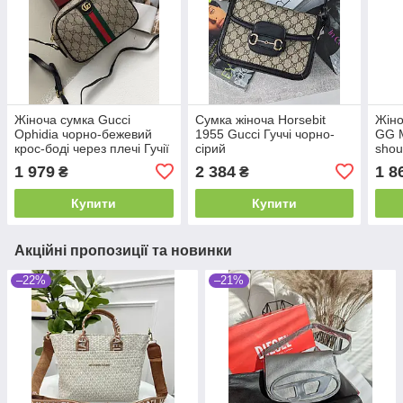
Жіноча сумка Gucci
Сумка жіноча Horsebit
Жіно
Ophidia чорно-бежевий
1955 Gucci Гуччі чорно-
GG M
крос-боді через плечі Гучії
сірий
shou
роже
1 979
2 384
1 8
₴
₴
Купити
Купити
Акційні пропозиції та новинки
–22%
–21%