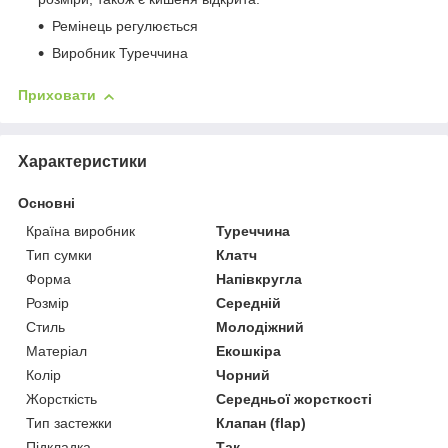
Ремінець регулюється
Виробник Туреччина
Приховати
Характеристики
Основні
Країна виробник
Туреччина
Тип сумки
Клатч
Форма
Напівкругла
Розмір
Середній
Стиль
Молодіжний
Матеріал
Екошкіра
Колір
Чорний
Жорсткість
Середньої жорсткості
Тип застежки
Клапан (flap)
Підкладка
Так