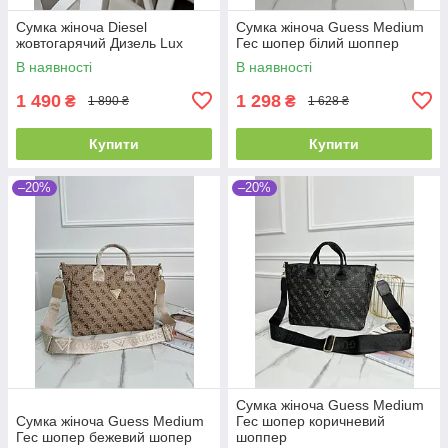
Сумка жіноча Diesel
Сумка жіноча Guess Medium
жовтогарячий Дизель Lux
Гес шопер білий шоппер
В наявності
В наявності
1 490
1 298
₴
₴
1 890 ₴
1 628 ₴
Купити
Купити
–20%
–20%
Сумка жіноча Guess Medium
Сумка жіноча Guess Medium
Гес шопер коричневий
Гес шопер бежевий шопер
шоппер