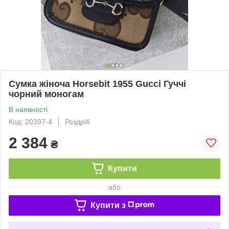
Сумка жіноча Horsebit 1955 Gucci Гуччі
чорний моногам
В наявності
Код: 20397-4
Роздріб
2 384
₴
Купити
або
Купити з