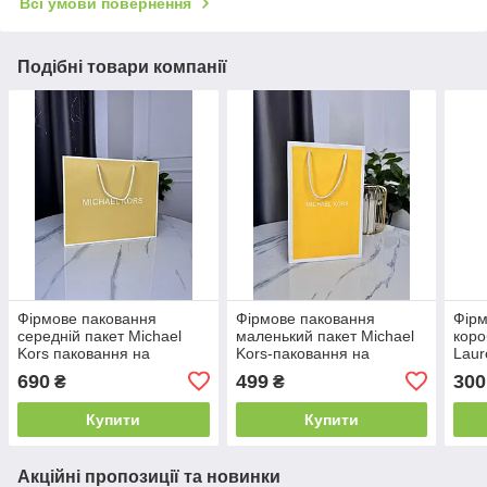
Всі умови повернення
Подібні товари компанії
Фірмове паковання
Фірмове паковання
Фірм
середній пакет Michael
маленький пакет Michael
коро
Kors паковання на
Kors-паковання на
Laur
подарунок. Подарункова
подарунок. Подарункова
пода
690
499
300
₴
₴
брендова упаковка Майкл
брендова упаковка Майкл
брен
Корс
Корс
Лор
Купити
Купити
Акційні пропозиції та новинки