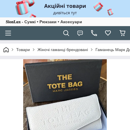
𝐒𝐢𝐨𝐧𝐋𝐮𝐱 - Сумкі • Рюкзаки • Аксесуари
Товари
Жіночі гаманці брендовані
Гаманець Марк Дж