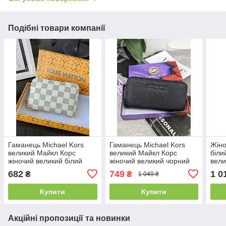
Подібні товари компанії
Гаманець Michael Kors
Гаманець Michael Kors
Жіно
великий Майкл Корс
великий Майкл Корс
біли
жіночий великий білий
жіночий великий чорний
вел
682
749
1 0
₴
₴
1 049 ₴
Купити
Купити
Акційні пропозиції та новинки