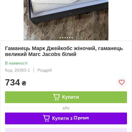
Гаманець Марк Джейкобс жіночий, гаманець
великий Marc Jacobs білий
В наявності
Код: 20363-1
Роздріб
734
₴
Купити
або
Купити з