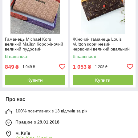
Гаманець Michael Kors
Жіночий гаманець Louis
великий Майкл Корс жіночий
Vuitton коричневий +
великий пудровий
червоний великий овальний
Луї Віттон
В наявності
В наявності
849
1 053
₴
₴
1 049 ₴
1 208 ₴
Купити
Купити
Про нас
100% позитивних з 13 відгуків за рік
Працює з 29.01.2018
м. Київ
Київ, Київ, Україна