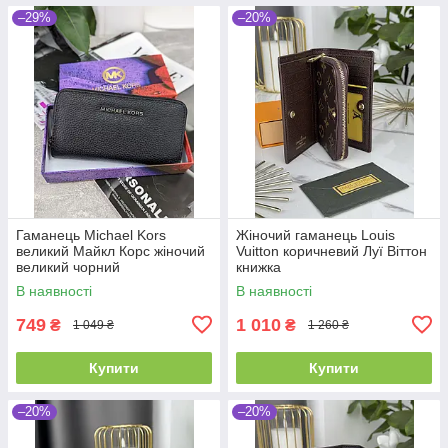
–29%
–20%
Гаманець Michael Kors
Жіночий гаманець Louis
великий Майкл Корс жіночий
Vuitton коричневий Луї Віттон
великий чорний
книжка
В наявності
В наявності
749
1 010
₴
₴
1 049 ₴
1 260 ₴
Купити
Купити
–20%
–20%