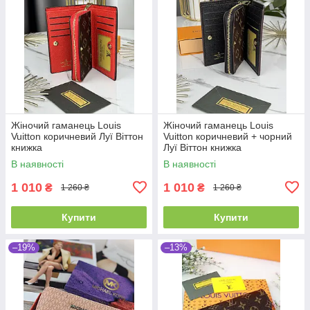
Жіночий гаманець Louis
Жіночий гаманець Louis
Vuitton коричневий Луї Віттон
Vuitton коричневий + чорний
книжка
Луї Віттон книжка
В наявності
В наявності
1 010
1 010
₴
₴
1 260 ₴
1 260 ₴
Купити
Купити
–19%
–13%