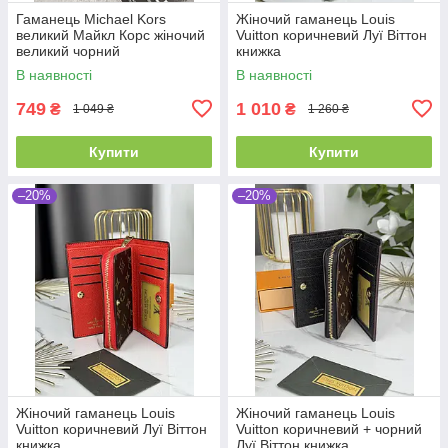
Гаманець Michael Kors
Жіночий гаманець Louis
великий Майкл Корс жіночий
Vuitton коричневий Луї Віттон
великий чорний
книжка
В наявності
В наявності
749
1 010
₴
₴
1 049 ₴
1 260 ₴
Купити
Купити
–20%
–20%
Жіночий гаманець Louis
Жіночий гаманець Louis
Vuitton коричневий Луї Віттон
Vuitton коричневий + чорний
книжка
Луї Віттон книжка