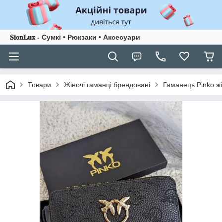
𝐒𝐢𝐨𝐧𝐋𝐮𝐱 - Сумкі • Рюкзаки • Аксесуари
Товари
Жіночі гаманці брендовані
Гаманець Pinko ж