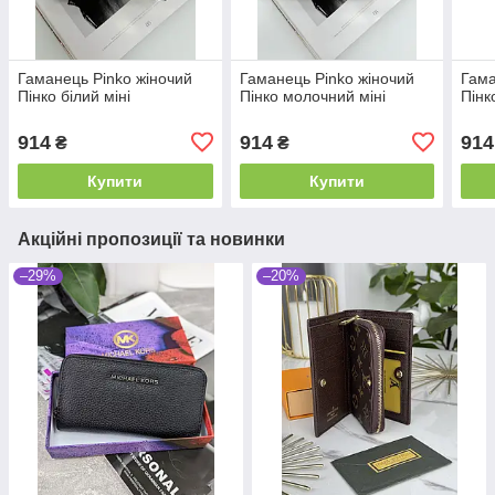
Гаманець Pinko жіночий
Гаманець Pinko жіночий
Гама
Пінко білий міні
Пінко молочний міні
Пінк
914
914
914
₴
₴
Купити
Купити
Акційні пропозиції та новинки
–29%
–20%