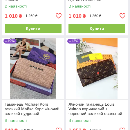
В наявності
В наявності
1 010
1 010
₴
₴
1 260 ₴
1 260 ₴
Купити
Купити
–19%
–13%
Гаманець Michael Kors
Жіночий гаманець Louis
великий Майкл Корс жіночий
Vuitton коричневий +
великий пудровий
червоний великий овальний
Луї Віттон
В наявності
В наявності