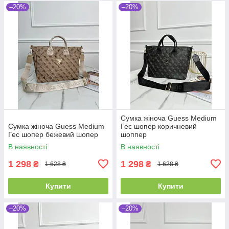
–20%
–20%
Сумка жіноча Guess Medium
Сумка жіноча Guess Medium
Гес шопер коричневий
Гес шопер бежевий шопер
шоппер
В наявності
В наявності
1 298
1 298
₴
₴
1 628 ₴
1 628 ₴
Купити
Купити
–20%
–20%