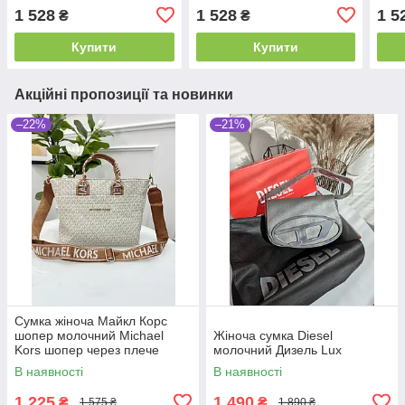
плече
плече
чере
1 528
1 528
1 5
₴
₴
Купити
Купити
Акційні пропозиції та новинки
–22%
–21%
Сумка жіноча Майкл Корс
шопер молочний Michael
Жіноча сумка Diesel
Kors шопер через плече
молочний Дизель Lux
В наявності
В наявності
1 225
1 490
₴
₴
1 575 ₴
1 890 ₴