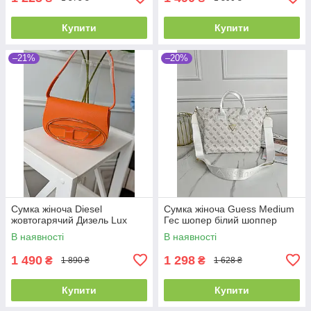
Купити
Купити
–21%
–20%
Сумка жіноча Diesel
Сумка жіноча Guess Medium
жовтогарячий Дизель Lux
Гес шопер білий шоппер
В наявності
В наявності
1 490
1 298
₴
₴
1 890 ₴
1 628 ₴
Купити
Купити