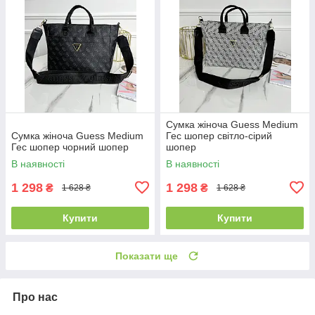
Сумка жіноча Guess Medium
Сумка жіноча Guess Medium
Гес шопер світло-сірий
Гес шопер чорний шопер
шопер
В наявності
В наявності
1 298
1 298
₴
₴
1 628 ₴
1 628 ₴
Купити
Купити
Показати ще
Про нас