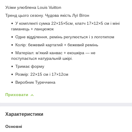
Усіми улюблена Louis Vuitton
Тренд цього сезону. Чудова якість Луї Вітон
У комплекті сумка 22×15×5см, клатч 17×12×5 см і міні
гаманець + ланцюжок
Одне відділення, ремінь регулюється і з логотипом
Колір: бежевий картатий + бежевий ремінь
Матеріал: м'який канвас + екошкіра — не
поступається натуральній шкірі.
Тримає форму
Розмір: 22×15 см і 17×12см
Виробник Туреччина
Приховати
Характеристики
Основні