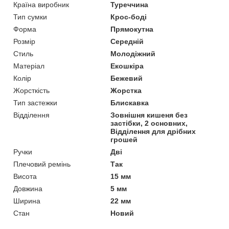
Країна виробник
Туреччина
Тип сумки
Крос-боді
Форма
Прямокутна
Розмір
Середній
Стиль
Молодіжний
Матеріал
Екошкіра
Колір
Бежевий
Жорсткість
Жорстка
Тип застежки
Блискавка
Відділення
Зовнішня кишеня без
застібки, 2 основних,
Відділення для дрібних
грошей
Ручки
Дві
Плечовий ремінь
Так
Висота
15 мм
Довжина
5 мм
Ширина
22 мм
Стан
Новий