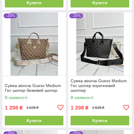
Купити
Купити
–20%
–20%
Сумка жіноча Guess Medium
Сумка жіноча Guess Medium
Гес шопер коричневий
Гес шопер бежевий шопер
шоппер
В наявності
В наявності
1 298
1 298
₴
₴
1 628 ₴
1 628 ₴
Купити
Купити
–20%
–20%