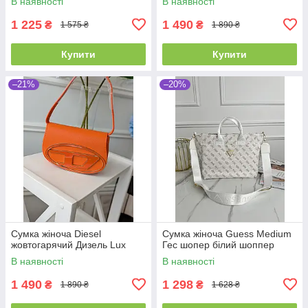
В наявності
В наявності
1 225
1 490
₴
₴
1 575 ₴
1 890 ₴
Купити
Купити
–21%
–20%
Сумка жіноча Diesel
Сумка жіноча Guess Medium
жовтогарячий Дизель Lux
Гес шопер білий шоппер
В наявності
В наявності
1 490
1 298
₴
₴
1 890 ₴
1 628 ₴