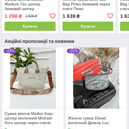
Medium Гес шопер
Bag Pinko бежевий через
Bag 
бежевий шопер
плечі Пінко
плеч
1 298
1 639
1 6
₴
₴
1 628 ₴
Купити
Купити
Акційні пропозиції та новинки
–22%
–21%
Сумка жіноча Майкл Корс
шопер молочний Michael
Жіноча сумка Diesel
Kors шопер через плече
молочний Дизель Lux