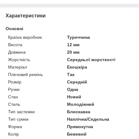
Характеристики
Основні
Країна виробник
Туреччина
Висота
12 мм
Довжина
20 мм
Жорсткість
Середньої жорсткості
Матеріал
Екошкіра
Плечовий ремінь
Так
Розмір
Середній
Ручки
Одна
Стан
Новий
Стиль
Молодіжний
Тип застежки
Блискавка
Тип сумки
Наплічна/Седельна
Форма
Прямокутна
Колір
Бежевий