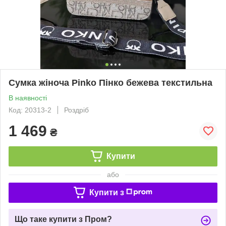
Сумка жіноча Pinko Пінко бежева текстильна
В наявності
Код: 20313-2
Роздріб
1 469
₴
Купити
або
Купити з
Що таке купити з Пром?