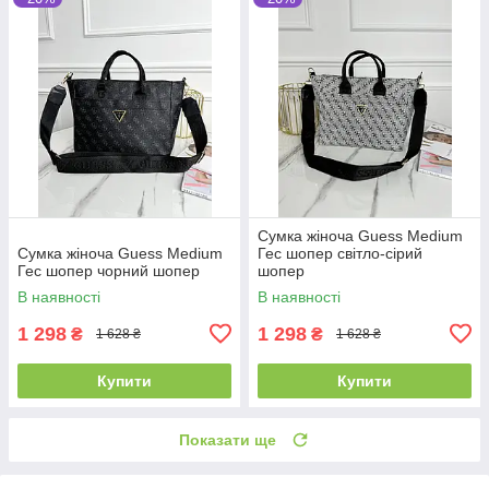
Сумка жіноча Guess Medium
Сумка жіноча Guess Medium
Гес шопер світло-сірий
Гес шопер чорний шопер
шопер
В наявності
В наявності
1 298
1 298
₴
₴
1 628 ₴
1 628 ₴
Купити
Купити
Показати ще