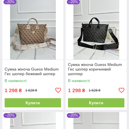
–20%
–20%
Сумка жіноча Guess Medium
Сумка жіноча Guess Medium
Гес шопер коричневий
Гес шопер бежевий шопер
шоппер
В наявності
В наявності
1 298
1 298
₴
₴
1 628 ₴
1 628 ₴
Купити
Купити
–20%
–20%