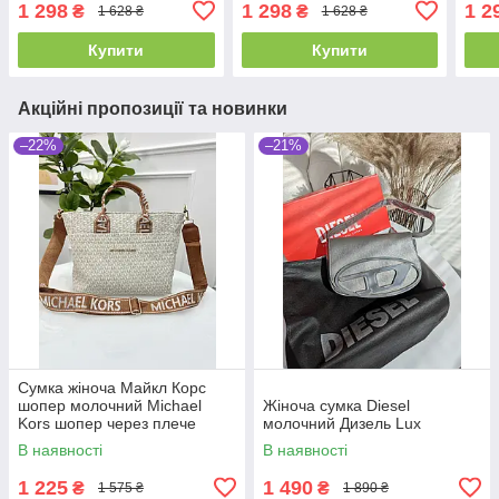
1 298
1 298
1 2
₴
₴
1 628 ₴
1 628 ₴
Купити
Купити
Акційні пропозиції та новинки
–22%
–21%
Сумка жіноча Майкл Корс
шопер молочний Michael
Жіноча сумка Diesel
Kors шопер через плече
молочний Дизель Lux
В наявності
В наявності
1 225
1 490
₴
₴
1 575 ₴
1 890 ₴