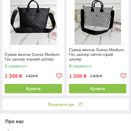
Сумка жіноча Guess Medium
Сумка жіноча Guess Medium
Гес шопер світло-сірий
Гес шопер чорний шопер
шопер
В наявності
В наявності
1 298
1 298
₴
₴
1 628 ₴
1 628 ₴
Купити
Купити
Показати ще
Про нас