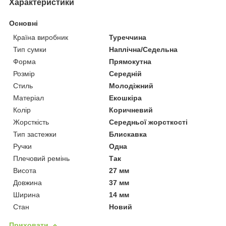
Характеристики
Основні
Країна виробник
Туреччина
Тип сумки
Наплічна/Седельна
Форма
Прямокутна
Розмір
Середній
Стиль
Молодіжний
Матеріал
Екошкіра
Колір
Коричневий
Жорсткість
Середньої жорсткості
Тип застежки
Блискавка
Ручки
Одна
Плечовий ремінь
Так
Висота
27 мм
Довжина
37 мм
Ширина
14 мм
Стан
Новий
Приховати