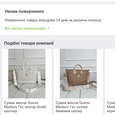
Умови повернення
Повернення товару впродовж 14 днів за рахунок покупця
Всі умови повернення
Подібні товари компанії
Сумка жіноча Guess
Сумка жіноча Guess
Сумк
Medium Гес шопер білий
Medium Гес шопер
Med
шоппер
бежевий шопер
кор