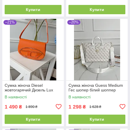
Купити
Купити
–21%
–20%
Сумка жіноча Diesel
Сумка жіноча Guess Medium
жовтогарячий Дизель Lux
Гес шопер білий шоппер
В наявності
В наявності
1 490
1 298
₴
₴
1 890 ₴
1 628 ₴
Купити
Купити