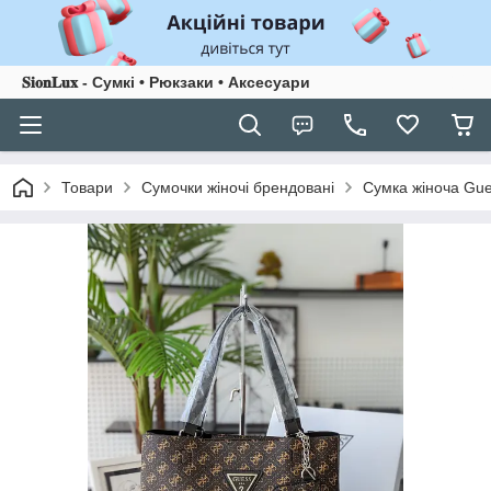
𝐒𝐢𝐨𝐧𝐋𝐮𝐱 - Сумкі • Рюкзаки • Аксесуари
Товари
Сумочки жіночі брендовані
Сумка жіноча Gu