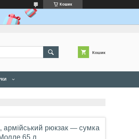
Кошик
Кошик
УКИ
, армійський рюкзак — сумка
Молле 65 л