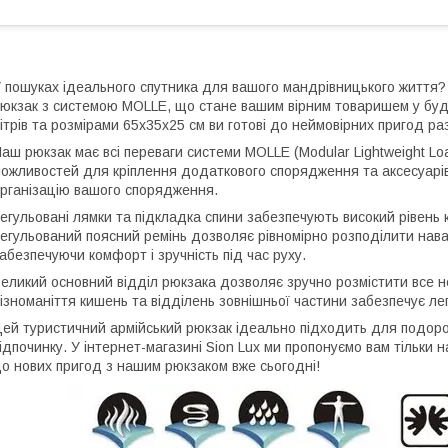
 пошуках ідеального спутника для вашого мандрівницького життя
юкзак з системою MOLLE, що стане вашим вірним товаришем у буд
ітрів та розмірами 65х35х25 см ви готові до неймовірних пригод ра
аш рюкзак має всі переваги системи MOLLE (Modular Lightweight Loa
ожливостей для кріплення додаткового спорядження та аксесуарів
рганізацію вашого спорядження.
егульовані лямки та підкладка спини забезпечують високий рівень к
егульований поясний ремінь дозволяє рівномірно розподілити нава
абезпечуючи комфорт і зручність під час руху.
еликий основний відділ рюкзака дозволяє зручно розмістити все 
ізноманіття кишень та відділень зовнішньої частини забезпечує ле
ей туристичний армійський рюкзак ідеально підходить для подороже
ідпочинку. У інтернет-магазині Sion Lux ми пропонуємо вам тільки 
о нових пригод з нашим рюкзаком вже сьогодні!