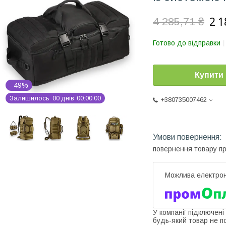
2 1
4 285,71 ₴
Готово до відправки
Купити
–49%
Залишилось
0
0
днів
0
0
0
0
0
0
+380735007462
повернення товару п
У компанії підключені
будь-який товар не п