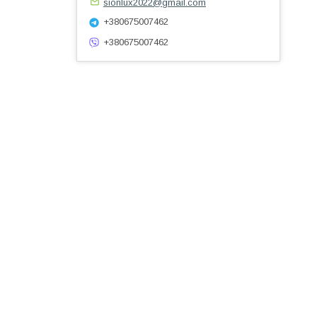
sionlux2022@gmail.com
+380675007462
+380675007462