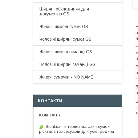
Шкіряні обкладинки для
документів GS
Жіночі шкіряні сумки GS
У
р
л
Чоловічі шкіряні сумки GS
Н
Жіночі шкіряні гаманці GS
м
о
Чоловічі шкіряні гаманці GS
Р
р
Жіночі сумочки - NO NAME
з
В
р
КОНТАКТИ
Ц
в
д
SionLux - Інтернет магазин сумок,
рюкзаків і аксесуарів для усієї родини