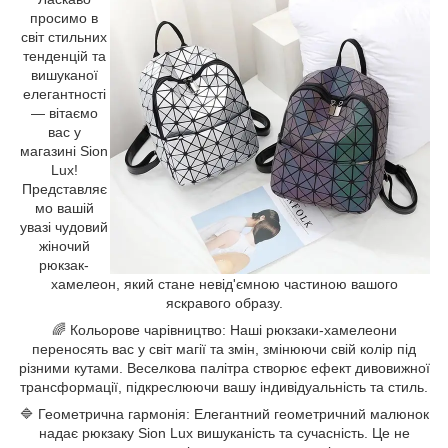
просимо в
світ стильних
тенденцій та
вишуканої
елегантності
— вітаємо
вас у
магазині Sion
Lux!
Представляє
мо вашій
увазі чудовий
жіночий
рюкзак-
хамелеон, який стане невід'ємною частиною вашого
яскравого образу.
🌈 Кольорове чарівництво: Наші рюкзаки-хамелеони
переносять вас у світ магії та змін, змінюючи свій колір під
різними кутами. Веселкова палітра створює ефект дивовижної
трансформації, підкреслюючи вашу індивідуальність та стиль.
🔷 Геометрична гармонія: Елегантний геометричний малюнок
надає рюкзаку Sion Lux вишуканість та сучасність. Це не