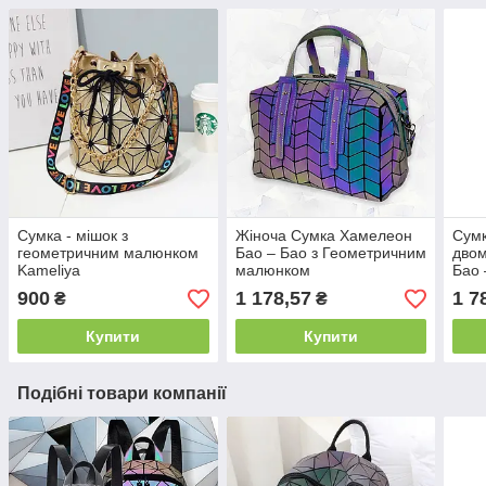
Сумка - мішок з
Жіноча Сумка Хамелеон
Сумк
геометричним малюнком
Бао – Бао з Геометричним
двом
Kameliya
малюнком
Бао 
гам
900
1 178,57
1 7
₴
₴
Купити
Купити
Подібні товари компанії