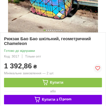
Рюкзак Бао Бао шкільний, геометричний
Chameleon
Готово до відправки
Код: 3017
Тільки опт
1 392,86
₴
Мінімальне замовлення — 2 шт.
Купити
або
Купити з