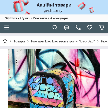
𝐒𝐢𝐨𝐧𝐋𝐮𝐱 - Сумкі • Рюкзаки • Аксесуари
Товари
Рюкзаки Бао Бао геометричні "Bao-Bao"
Рюк