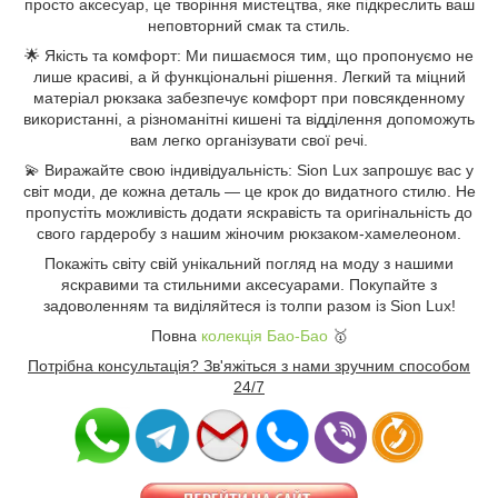
просто аксесуар, це творіння мистецтва, яке підкреслить ваш
неповторний смак та стиль.
🌟 Якість та комфорт: Ми пишаємося тим, що пропонуємо не
лише красиві, а й функціональні рішення. Легкий та міцний
матеріал рюкзака забезпечує комфорт при повсякденному
використанні, а різноманітні кишені та відділення допоможуть
вам легко організувати свої речі.
💫 Виражайте свою індивідуальність: Sion Lux запрошує вас у
світ моди, де кожна деталь — це крок до видатного стилю. Не
пропустіть можливість додати яскравість та оригінальність до
свого гардеробу з нашим жіночим рюкзаком-хамелеоном.
Покажіть світу свій унікальний погляд на моду з нашими
яскравими та стильними аксесуарами. Покупайте з
задоволенням та виділяйтеся із толпи разом із Sion Lux!
Повна
колекція Бао-Бао
🥇
Потрібна консультація? Зв'яжіться з нами зручним способом
24/7