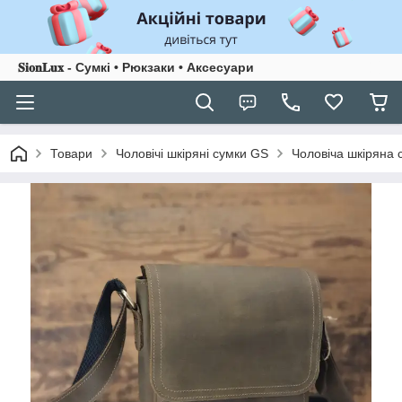
𝐒𝐢𝐨𝐧𝐋𝐮𝐱 - Сумкі • Рюкзаки • Аксесуари
Товари
Чоловічі шкіряні сумки GS
Чоловіча шкіряна 