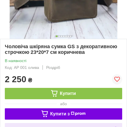
Чоловіча шкіряна сумка GS з декоративною
строчкою 23*20*7 см коричнева
В наявності
Код: АР 001 олива
Роздріб
2 250
₴
Купити
або
Купити з