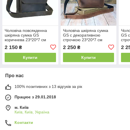
Чоловіча повсякденна
Чоловіча шкіряна сумка
Чоло
шкіряна сумка GS
GS c декоративною
GS c
коричнева 23*20*7 см
строчкою 23*20*7 см
стро
коньячна
чор
2 150
2 250
2 2
₴
₴
Купити
Купити
Про нас
100% позитивних з 13 відгуків за рік
Працює з 29.01.2018
м. Київ
Київ, Київ, Україна
Контакти