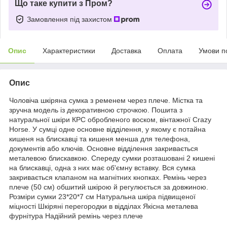
Що таке купити з Пром?
Замовлення під захистом
Опис
Характеристики
Доставка
Оплата
Умови п
Опис
Чоловіча шкіряна сумка з ременем через плече. Містка та
зручна модель із декоративною строчкою. Пошита з
натуральної шкіри КРС обробленого воском, вінтажної Crazy
Horse. У сумці одне основне відділення, у якому є потайна
кишеня на блискавці та кишеня менша для телефона,
документів або ключів. Основне відділення закривається
металевою блискавкою. Спереду сумки розташовані 2 кишені
на блискавці, одна з них має об'ємну вставку. Вся сумка
закривається клапаном на магнітних кнопках. Ремінь через
плече (50 см) обшитий шкірою й регулюється за довжиною.
Розміри сумки 23*20*7 см Натуральна шкіра підвищеної
міцності Шкіряні перегородки в відділах Якісна металева
фурнітура Надійний ремінь через плече