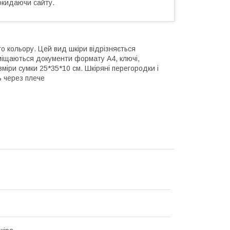
окидаючи сайту.
о кольору. Цей вид шкіри відрізняється
вміщаються документи формату А4, ключі,
міри сумки 25*35*10 см. Шкіряні перегородки і
ь через плече