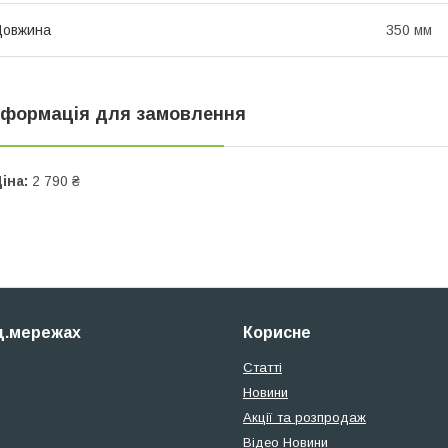
Довжина
350 мм
нформація для замовлення
іна:
2 790 ₴
ц.мережах
Корисне
Статті
Новини
Акції та розпродаж
Відео Новини