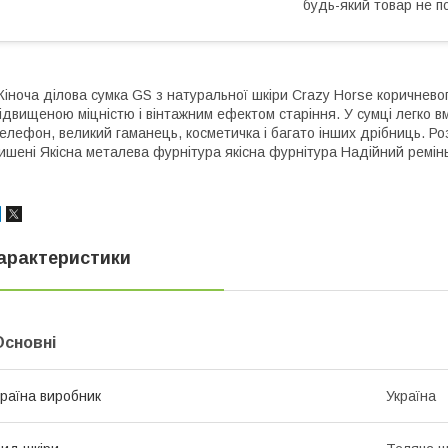
будь-який товар не п
іноча ділова сумка GS з натуральної шкіри Crazy Horse коричневог
ідвищеною міцністю і вінтажним ефектом старіння. У сумці легко 
елефон, великий гаманець, косметичка і багато інших дрібниць. Роз
ишені Якісна металева фурнітура якісна фурнітура Надійний ремін
арактеристики
Основні
раїна виробник
Україна