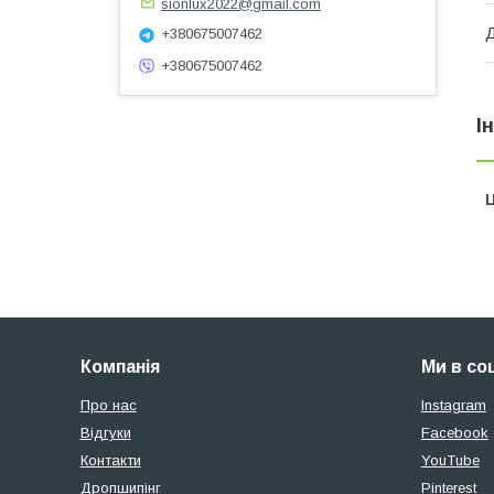
sionlux2022@gmail.com
+380675007462
+380675007462
І
Ц
Компанія
Ми в со
Про нас
Instagram
Відгуки
Facebook
Контакти
YouTube
Дропшипінг
Pinterest