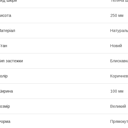
ид шкіри
Теляча ш
исота
250 мм
атеріал
Натураль
Стан
Новий
ип застежки
Блискавк
олір
Коричне
Ширина
100 мм
озмір
Великий
Форма
Прямоку