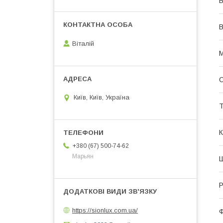
В
В
Віталій
М
Київ, Київ, Україна
Т
К
+380 (67) 500-74-62
Марьян
Р
https://sionlux.com.ua/