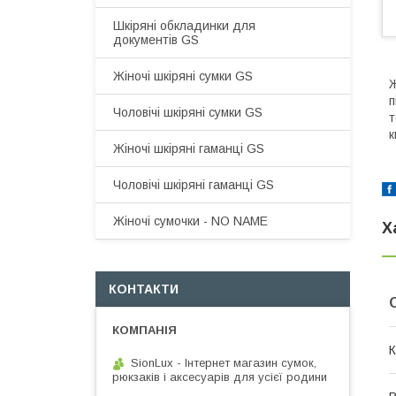
Шкіряні обкладинки для
документів GS
Жіночі шкіряні сумки GS
Ж
п
Чоловічі шкіряні сумки GS
т
к
Жіночі шкіряні гаманці GS
Чоловічі шкіряні гаманці GS
Жіночі сумочки - NO NAME
Х
КОНТАКТИ
К
SionLux - Інтернет магазин сумок,
рюкзаків і аксесуарів для усієї родини