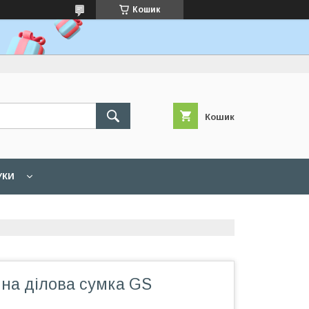
Кошик
Кошик
УКИ
яна ділова сумка GS