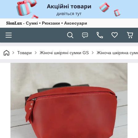
𝐒𝐢𝐨𝐧𝐋𝐮𝐱 - Сумкі • Рюкзаки • Аксесуари
Товари
Жіночі шкіряні сумки GS
Жіноча шкіряна сум