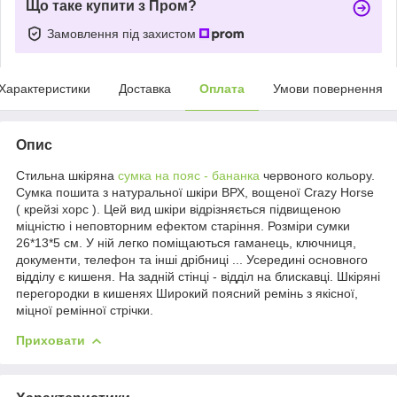
Що таке купити з Пром?
Замовлення під захистом
Характеристики
Доставка
Оплата
Умови повернення
Опис
Стильна шкіряна
сумка на пояс - бананка
червоного кольору.
Сумка пошита з натуральної шкіри ВРХ, вощеної Crazy Horse
( крейзі хорс ). Цей вид шкіри відрізняється підвищеною
міцністю і неповторним ефектом старіння. Розміри сумки
26*13*5 см. У ній легко поміщаються гаманець, ключниця,
документи, телефон та інші дрібниці ... Усередині основного
відділу є кишеня. На задній стінці - відділ на блискавці. Шкіряні
перегородки в кишенях Широкий поясний ремінь з якісної,
міцної ремінної стрічки.
Приховати