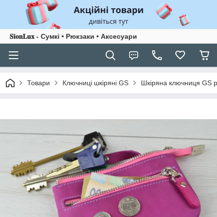
𝐒𝐢𝐨𝐧𝐋𝐮𝐱 - Сумкі • Рюкзаки • Аксесуари
Товари
Ключниці шкіряні GS
Шкіряна ключниця GS р