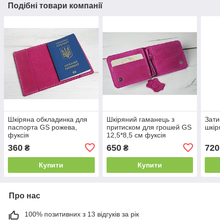
Подібні товари компанії
Шкіряна обкладинка для
Шкіряний гаманець з
Зати
паспорта GS рожева,
притиском для грошей GS
шкір
фуксія
12,5*8,5 см фуксія
рожевий
360
650
720
₴
₴
Купити
Купити
Про нас
100% позитивних з 13 відгуків за рік