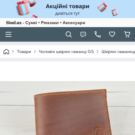
𝐒𝐢𝐨𝐧𝐋𝐮𝐱 - Сумкі • Рюкзаки • Аксесуари
Товари
Чоловічі шкіряні гаманці GS
Шкіряні гаманец