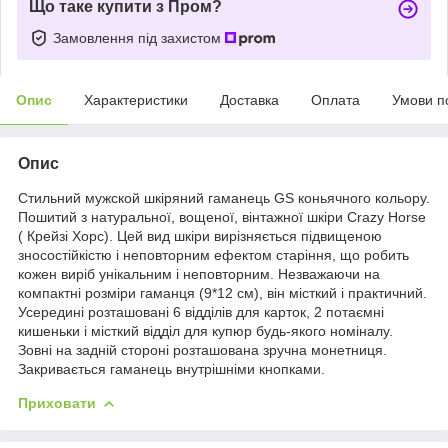
Що таке купити з Пром?
Замовлення під захистом
Опис
Характеристики
Доставка
Оплата
Умови п
Опис
Стильний мужской шкіряний гаманець GS коньячного кольору.
Пошитий з натуральної, вощеної, вінтажної шкіри Crazy Horse
( Крейзі Хорс). Цей вид шкіри вирізняється підвищеною
зносостійкістю і неповторним ефектом старіння, що робить
кожен виріб унікальним і неповторним. Незважаючи на
компактні розміри гаманця (9*12 см), він місткий і практичний.
Усередині розташовані 6 відділів для карток, 2 потаємні
кишеньки і місткий відділ для купюр будь-якого номіналу.
Зовні на задній стороні розташована зручна монетниця.
Закривається гаманець внутрішніми кнопками.
Приховати