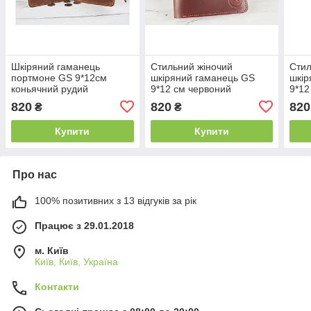
Шкіряний гаманець
Стильний жіночий
Стил
портмоне GS 9*12см
шкіряний гаманець GS
шкір
коньячний рудий
9*12 см червоний
9*12
820
820
820
₴
₴
Купити
Купити
Про нас
100% позитивних з 13 відгуків за рік
Працює з 29.01.2018
м. Київ
Київ, Київ, Україна
Контакти