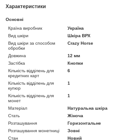
Характеристики
Основні
Країна виробник
Україна
Вид шкіри
Шкіра ВРХ
Вид шкіри за способом
Crazy Horse
обробки
Довжина
12 мм
Застібка
Кнопки
Кількість відділень для
6
кредитних карт
Кількість відділень для
1
купюр
Кількість відділень для
1
монет
Матеріал
Натуральна шкіра
Стать
Жіноча
Розташування
Горизонтальне
Розташування монетниці
Зовні
Стан
Новий