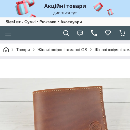
𝐒𝐢𝐨𝐧𝐋𝐮𝐱 - Сумкі • Рюкзаки • Аксесуари
Товари
Жіночі шкіряні гаманці GS
Жіночі шкіряні га