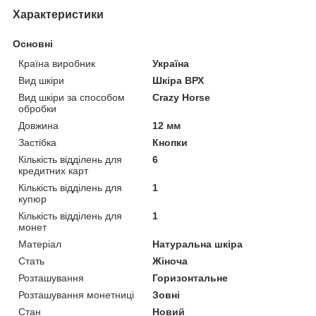
Характеристики
Основні
Країна виробник
Україна
Вид шкіри
Шкіра ВРХ
Вид шкіри за способом
Crazy Horse
обробки
Довжина
12 мм
Застібка
Кнопки
Кількість відділень для
6
кредитних карт
Кількість відділень для
1
купюр
Кількість відділень для
1
монет
Матеріал
Натуральна шкіра
Стать
Жіноча
Розташування
Горизонтальне
Розташування монетниці
Зовні
Стан
Новий