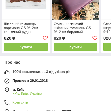
Шкіряний гаманець
Стильний жіночий
Стил
портмоне GS 9*12см
шкіряний гаманець GS
шкір
коньячний рудий
9*12 см бордовий
9*12
820
820
820
₴
₴
Купити
Купити
Про нас
100% позитивних з 13 відгуків за рік
Працює з 29.01.2018
м. Київ
Київ, Київ, Україна
Контакти