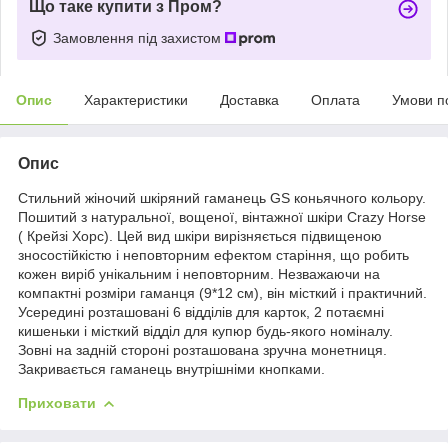
Що таке купити з Пром?
Замовлення під захистом
Опис
Характеристики
Доставка
Оплата
Умови п
Опис
Стильний жіночий шкіряний гаманець GS коньячного кольору.
Пошитий з натуральної, вощеної, вінтажної шкіри Crazy Horse
( Крейзі Хорс). Цей вид шкіри вирізняється підвищеною
зносостійкістю і неповторним ефектом старіння, що робить
кожен виріб унікальним і неповторним. Незважаючи на
компактні розміри гаманця (9*12 см), він місткий і практичний.
Усередині розташовані 6 відділів для карток, 2 потаємні
кишеньки і місткий відділ для купюр будь-якого номіналу.
Зовні на задній стороні розташована зручна монетниця.
Закривається гаманець внутрішніми кнопками.
Приховати