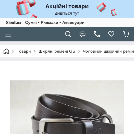
𝐒𝐢𝐨𝐧𝐋𝐮𝐱 - Сумкі • Рюкзаки • Аксесуари
Товари
Шкіряні ремені GS
Чоловічий шкіряний ремі