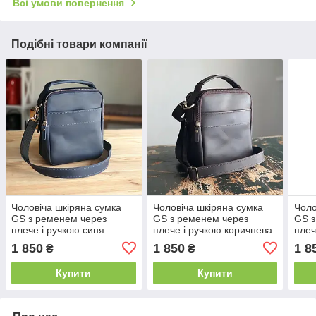
Всі умови повернення
Подібні товари компанії
Чоловіча шкіряна сумка
Чоловіча шкіряна сумка
Чоло
GS з ременем через
GS з ременем через
GS з
плече і ручкою синя
плече і ручкою коричнева
плеч
фло
1 850
1 850
1 8
₴
₴
Купити
Купити