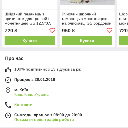
Шкіряний гаманець з
Жіночий шкіряний
Шкір
притиском для грошей і
гаманець з монетницею
прит
монетницею GS 12,5*8,5
на блискавці GS бордовий
моне
см бордовий
см ф
720
950
720
₴
₴
Купити
Купити
Про нас
100% позитивних з 13 відгуків за рік
Працює з 29.01.2018
м. Київ
Київ, Київ, Україна
Контакти
Сьогодні працює з 08:00 до 20:00
Показати весь графік роботи