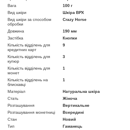
Вага
100 г
Вид шкіри
Шкіра ВРХ
Вид шкіри за способом
Crazy Horse
обробки
Довжина
190 мм
Застібка
Кнопки
Кількість відділень для
9
кредитних карт
Кількість відділень для
3
купюр
Кількість відділень для
1
монет
Кількість відділень на
1
блискавці
Матеріал
Натуральна шкіра
Стать
Жіноча
Розташування
Вертикальне
Розташування монетниці
Всередині
Стан
Новий
Тип
Гаманець