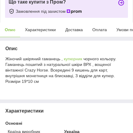
Що таке купити з Пром?
Замовлення під захистом
Опис
Характеристики
Доставка
Оплата
Умови п
Опис
Жіночий шкіряний гаманець ,
купюрник
чорного кольору.
Гаманець пошитий з натуральної шкіри ВРХ , вощеної
вінтажної Crazy Horse. Всередині 9 кишень для карт,
внутрішня монетниця на блискавці, 3 відділи для купюр.
Розміри 19*10 см
Характеристики
Основні
Країна виробник
Україна