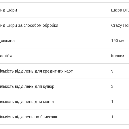
ид шкіри
Шкіра ВР
ид шкіри за способом обробки
Crazy Ho
Довжина
190 мм
астібка
Кнопки
ількість відділень для кредитних карт
9
ількість відділень для купюр
3
ількість відділень для монет
1
ількість відділень на блискавці
1