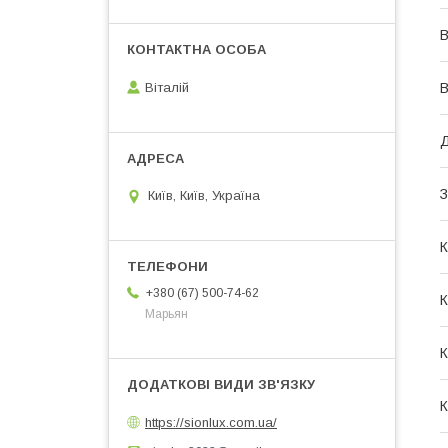
В
Віталій
В
З
Київ, Київ, Україна
К
+380 (67) 500-74-62
К
Марьян
К
К
https://sionlux.com.ua/