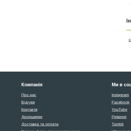
І
Ц
Компанія
Ми в со
Про нас
Instagram
Відгуки
Facebook
Контакти
YouTube
Дропшипінг
Pinterest
Доставка та оплата
Tumblr