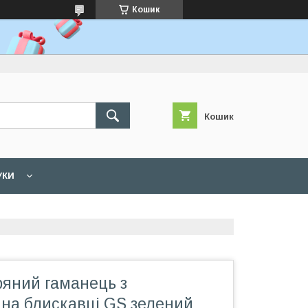
Кошик
Кошик
УКИ
ряний гаманець з
на блискавці GS зелений