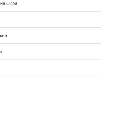
на шкіра
ьне
і
ь