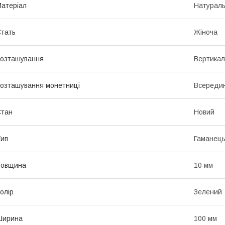
атеріал
Натураль
тать
Жіноча
озташування
Вертикал
озташування монетниці
Всередин
Стан
Новий
ип
Гаманец
Товщина
10 мм
олір
Зелений
Ширина
100 мм