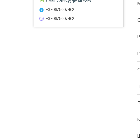
sionlux2022@gmail.com
М
+380675007462
+380675007462
С
Р
Р
Т
К