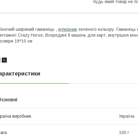
будь-який товар не п
іночий шкіряний гаманець ,
купюрник
зеленого кольору. Гаманець 
інтажної Crazy Horse. Всередині 9 кишень для карт, внутрішня мон
озміри 19*10 см
арактеристики
Основні
раїна виробник
Україна
ага
100 г