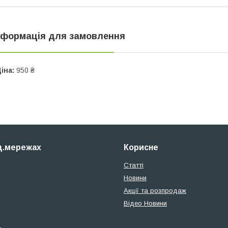
нформація для замовлення
іна:
950 ₴
ц.мережах
Корисне
Статті
Новини
Акції та розпродаж
Відео Новини