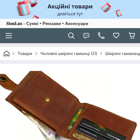
𝐒𝐢𝐨𝐧𝐋𝐮𝐱 - Сумкі • Рюкзаки • Аксесуари
Товари
Чоловічі шкіряні гаманці GS
Шкіряні гаманец