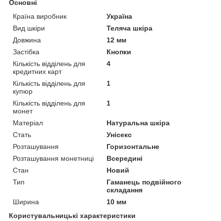
Основні
Країна виробник
Україна
Вид шкіри
Теляча шкіра
Довжина
12 мм
Застібка
Кнопки
Кількість відділень для
4
кредитних карт
Кількість відділень для
1
купюр
Кількість відділень для
1
монет
Матеріал
Натуральна шкіра
Стать
Унісекс
Розташування
Горизонтальне
Розташування монетниці
Всередині
Стан
Новий
Тип
Гаманець подвійного
складання
Ширина
10 мм
Користувальницькі характеристики