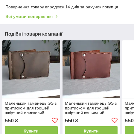
Повернення товару впродовж 14 днів за рахунок покупця
Всі умови повернення
Подібні товари компанії
Маленький гаманець GS з
Маленький гаманець GS з
Мале
притиском для грошей
притиском для грошей
прит
шкіряний оливковий
шкіряний коньячний
шкір
550
550
550
₴
₴
Купити
Купити