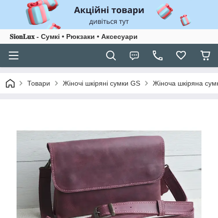
𝐒𝐢𝐨𝐧𝐋𝐮𝐱 - Сумкі • Рюкзаки • Аксесуари
Товари
Жіночі шкіряні сумки GS
Жіноча шкіряна сум