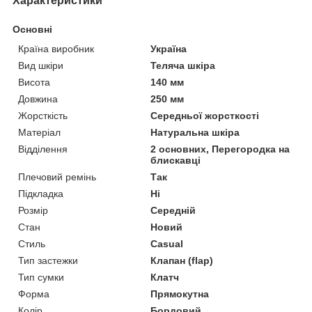
Характеристики
Основні
Країна виробник
Україна
Вид шкіри
Теляча шкіра
Висота
140 мм
Довжина
250 мм
Жорсткість
Середньої жорсткості
Матеріал
Натуральна шкіра
Відділення
2 основних, Перегородка на
блискавці
Плечовий ремінь
Так
Підкладка
Ні
Розмір
Середній
Стан
Новий
Стиль
Casual
Тип застежки
Клапан (flap)
Тип сумки
Клатч
Форма
Прямокутна
Колір
Бордовий