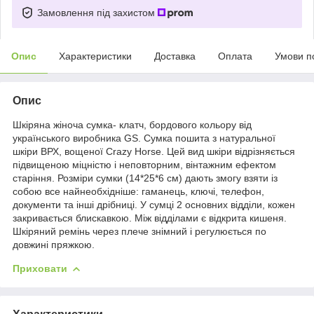
Замовлення під захистом
Опис
Характеристики
Доставка
Оплата
Умови п
Опис
Шкіряна жіноча сумка- клатч, бордового кольору від
українського виробника GS. Сумка пошита з натуральної
шкіри ВРХ, вощеної Crazy Horse. Цей вид шкіри відрізняється
підвищеною міцністю і неповторним, вінтажним ефектом
старіння. Розміри сумки (14*25*6 см) дають змогу взяти із
собою все найнеобхідніше: гаманець, ключі, телефон,
документи та інші дрібниці. У сумці 2 основних відділи, кожен
закривається блискавкою. Між відділами є відкрита кишеня.
Шкіряний ремінь через плече знімний і регулюється по
довжині пряжкою.
Приховати