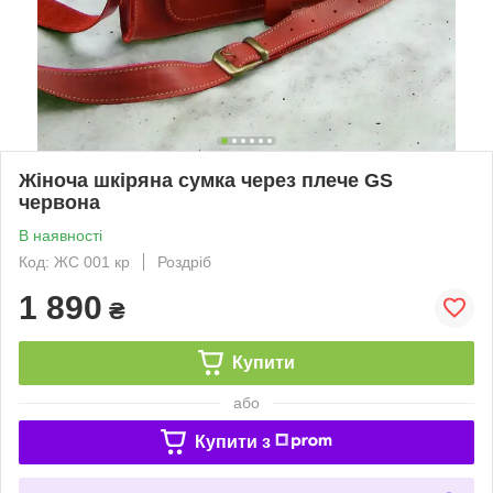
Жіноча шкіряна сумка через плече GS
червона
В наявності
Код: ЖС 001 кр
Роздріб
1 890
₴
Купити
або
Купити з