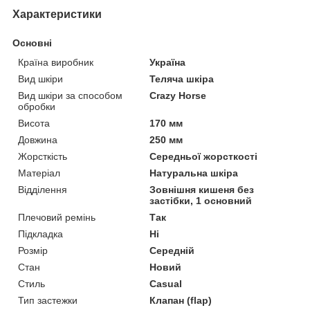
Характеристики
Основні
Країна виробник
Україна
Вид шкіри
Теляча шкіра
Вид шкіри за способом
Crazy Horse
обробки
Висота
170 мм
Довжина
250 мм
Жорсткість
Середньої жорсткості
Матеріал
Натуральна шкіра
Відділення
Зовнішня кишеня без
застібки, 1 основний
Плечовий ремінь
Так
Підкладка
Ні
Розмір
Середній
Стан
Новий
Стиль
Casual
Тип застежки
Клапан (flap)