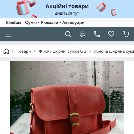
𝐒𝐢𝐨𝐧𝐋𝐮𝐱 - Сумкі • Рюкзаки • Аксесуари
Товари
Жіночі шкіряні сумки GS
Жіноча шкіряна сум