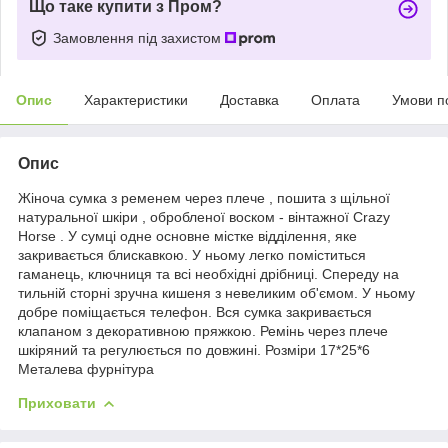
Що таке купити з Пром?
Замовлення під захистом
Опис
Характеристики
Доставка
Оплата
Умови п
Опис
Жіноча сумка з ременем через плече , пошита з щільної
натуральної шкіри , обробленої воском - вінтажної Crazy
Horse . У сумці одне основне містке відділення, яке
закривається блискавкою. У ньому легко поміститься
гаманець, ключниця та всі необхідні дрібниці. Спереду на
тильній сторні зручна кишеня з невеликим об'ємом. У ньому
добре поміщається телефон. Вся сумка закривається
клапаном з декоративною пряжкою. Ремінь через плече
шкіряний та регулюється по довжині. Розміри 17*25*6
Металева фурнітура
Приховати