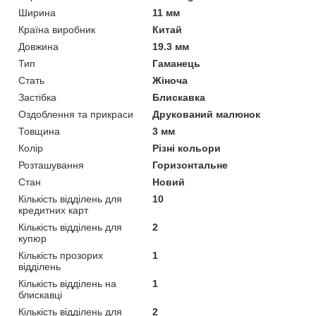
Ширина
11 мм
Країна виробник
Китай
Довжина
19.3 мм
Тип
Гаманець
Стать
Жіноча
Застібка
Блискавка
Оздоблення та прикраси
Друкований малюнок
Товщина
3 мм
Колір
Різні кольори
Розташування
Горизонтальне
Стан
Новий
Кількість відділень для
10
кредитних карт
Кількість відділень для
2
купюр
Кількість прозорих
1
відділень
Кількість відділень на
1
блискавці
Кількість відділень для
2