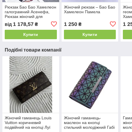
Рюкзак Бао Бао Хамелеон
Жіночий рюкзак – Бао Бао
Жіно
галограмний Асенефа,
Хамелеон Памела
геом
Рюкзак жіночий для
Хам
прогулянок
1 178,57
1 250
1 2
від
₴
₴
Купити
Купити
Подібні товари компанії
Жіночий гаманець Louis
Жіночий гаманець-
Гам
Vuitton коричневий
маєлеон на кнопці
жіно
подвійний на кнопці Луї
стильний молодіжний Габі
моло