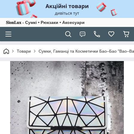
𝐒𝐢𝐨𝐧𝐋𝐮𝐱 - Сумкі • Рюкзаки • Аксесуари
Товари
Сумки, Гаманці та Косметички Бао–Бао "Bao–Ba