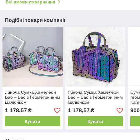
Всі умови повернення
Подібні товари компанії
Жіноча Сумка Хамелеон
Жіноча Сумка Хамелеон
Сумк
Бао – Бао з Геометричним
Бао – Бао з Геометричним
гео
малюнком
малюнком
Kame
1 178,57
1 178,57
900
₴
₴
Купити
Купити