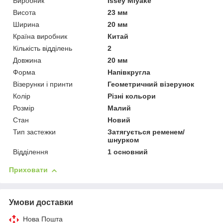
Виробник
Issey Miyake
Висота
23 мм
Ширина
20 мм
Країна виробник
Китай
Кількість відділень
2
Довжина
20 мм
Форма
Напівкругла
Візерунки і принти
Геометричний візерунок
Колір
Різні кольори
Розмір
Малий
Стан
Новий
Тип застежки
Затягується ременем/
шнурком
Відділення
1 основний
Приховати
Умови доставки
Нова Пошта