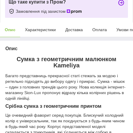
Що таке купити з Пром?
Замовлення під захистом
Опис
Характеристики
Доставка
Оплата
Умови п
Опис
Сумка з геометричним малюнком
Kameliya
Багато представниць прекрасної статі стежать за модою і
ретельно підходять до вибору одягу і прикрас. Сумка - мішок
– один з головних трендів цього року. Нова колекція інтернет-
магазину Sion-Lux пропонує відразу кілька колірних рішень в
одній лінійці.
Срібна сумка з геометричним принтом
Це очевидний фаворит серед покупців. Блискучий холодний
колір є універсальним, так як поєднується з будь-яким чином
в будь-який час року. Корпус представленої моделі
складається з трикутників, які з'єднуються між собою в