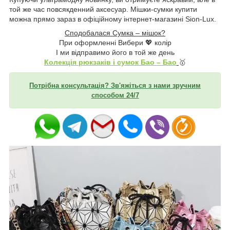
той же час повсякденний аксесуар. Мішки-сумки купити
можна прямо зараз в офіційному інтернет-магазині Sion-Lux.
Сподобалася Сумка – мішок?
При оформленні Вибери 💖 колір
І ми відправимо його в той же день
Колекція рюкзаків і сумок Бао – Бао
🥇
Потрібна консультація? Зв'яжіться з нами зручним
способом 24/7