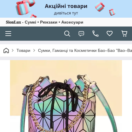
𝐒𝐢𝐨𝐧𝐋𝐮𝐱 - Сумкі • Рюкзаки • Аксесуари
Товари
Сумки, Гаманці та Косметички Бао–Бао "Bao–Ba