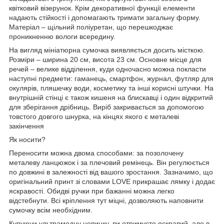
квітковий візерунок. Крім декоративної функції елементи
надають стійкості і допомагають тримати загальну форму.
Матеріал – щільний поліуретан, що перешкоджає
проникненню вологи всередину.
На вигляд мініатюрна сумочка виявляється досить місткою.
Розміри – ширина 20 см, висота 23 см. Основне місце для
речей – велике відділення, куди одночасно можна покласти
наступні предмети: гаманець, смартфон, журнал, футляр для
окулярів, пляшечку води, косметику та інші корисні штучки. На
внутрішній стінці є також кишеня на блискавці і один відкритий
для зберігання дрібниць. Виріб закривається за допомогою
товстого довгого шнурка, на кінцях якого є металеві
закінчення
Як носити?
Переносити можна двома способами: за позолочену
металеву ланцюжок і за плечовий ремінець. Він регулюється
по довжині в залежності від вашого зростання. Зазначимо, що
оригінальний принт зі словами LOVE прикрашає лямку і додає
яскравості. Обидві ручки при бажанні можна легко
відстебнути. Всі кріплення тут міцні, дозволяють наповнити
сумочку всім необхідним.
Купуючи ультрамодну новинку, ви отримуєте яскравий, але в