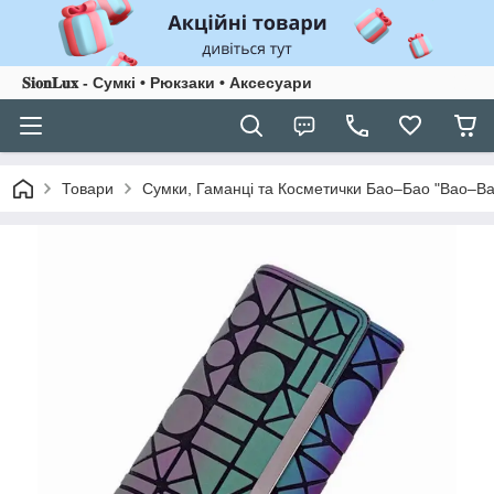
𝐒𝐢𝐨𝐧𝐋𝐮𝐱 - Сумкі • Рюкзаки • Аксесуари
Товари
Сумки, Гаманці та Косметички Бао–Бао "Bao–Ba