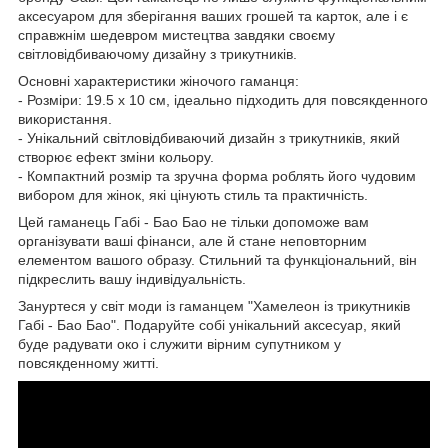
аксесуаром для зберігання ваших грошей та карток, але і є
справжнім шедевром мистецтва завдяки своєму
світловідбиваючому дизайну з трикутників.
Основні характеристики жіночого гаманця:
- Розміри: 19.5 x 10 см, ідеально підходить для повсякденного
використання.
- Унікальний світловідбиваючий дизайн з трикутників, який
створює ефект зміни кольору.
- Компактний розмір та зручна форма роблять його чудовим
вибором для жінок, які цінують стиль та практичність.
Цей гаманець Габі - Бао Бао не тільки допоможе вам
організувати ваші фінанси, але й стане неповторним
елементом вашого образу. Стильний та функціональний, він
підкреслить вашу індивідуальність.
Зануртеся у світ моди із гаманцем "Хамелеон із трикутників
Габі - Бао Бао". Подаруйте собі унікальний аксесуар, який
буде радувати око і служити вірним супутником у
повсякденному житті.