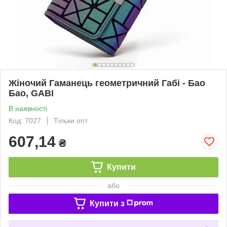
Жіночий Гаманець геометричний Габі - Бао
Бао, GABI
В наявності
Код: 7027
Тільки опт
607,14
₴
Купити
або
Купити з