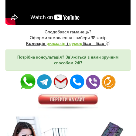
Сподобався гаманець?
Оформи замовлення і вибери 💖 колір
Колекція
рюкзаків
і
сумок
Бао – Бао
🥇
Потрібна консультація? Зв'яжіться з нами зручним
способом 24/7