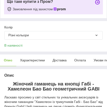
Що таке купити з Пром?
Замовлення під захистом
Колір
Різні кольори
В наявності
Опис
Характеристики
Доставка
Оплата
Умови п
Опис
Жіночий гаманець на кнопці Габі -
Хамелеон Бао Бао геометричний GABI
Ласкаво просимо у світ стильних та унікальних аксесуарів із
жіночим гаманцем "Хамелеон із трикутників Габі - Бао Бао" від
бренду Gabi! Цей гаманець не лише служить функціональним