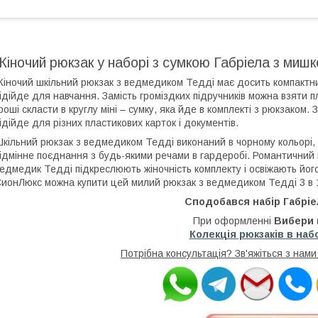
Жіночий рюкзак у наборі з сумкою Габріела з миш
іночий шкільний рюкзак з ведмедиком Тедді має досить компактний 
ідійде для навчання. Замість громіздких підручників можна взяти п
роші скласти в круглу міні – сумку, яка йде в комплекті з рюкзаком
ідійде для різних пластикових карток і документів.
кільний рюкзак з ведмедиком Тедді виконаний в чорному кольорі, це
ідмінне поєднання з будь-якими речами в гардеробі. Романтичний к
едмедик Тедді підкреслюють жіночність комплекту і освіжають його
ионЛюкс можна купити цей милий рюкзак з ведмедиком Тедді 3 в 
Сподобався набір Габріел
При оформленні
Вибери 
Колекція рюкзаків в набо
Потрібна консультація? Зв'яжіться з нам