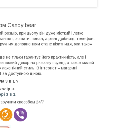
ком Candy bear
розмір, при цьому він дуже місткий і легко
ланшет, зошити, пенал, а різні дрібниці, телефон,
. Зручним доповненням стане візитниця, яка також
 не тільки гарантує його практичність, але і
вітковий декор на рюкзаку і сумці, а також милий
 лаконічний стиль. В інтернет – магазині
1 за доступною ціною.
а 3 в 1 ?
колір
➔
рі 3 в 1
и зручним способом 24/7