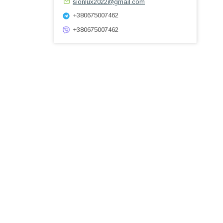
sionlux2022@gmail.com
+380675007462
+380675007462