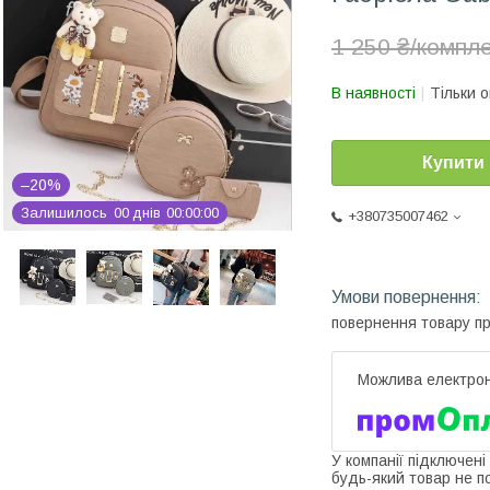
1 250 ₴/компл
В наявності
Тільки 
Купити
–20%
Залишилось
0
0
днів
0
0
0
0
0
0
+380735007462
повернення товару п
У компанії підключені
будь-який товар не п