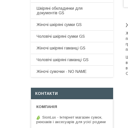
Шкіряні обкладинки для
документів GS
Жіночі шкіряні сумки GS
Ж
Чоловічі шкіряні сумки GS
п
г
Жіночі шкіряні гаманці GS
п
Ш
Чоловічі шкіряні гаманці GS
в
в
Жіночі сумочки - NO NAME
С
КОНТАКТИ
SionLux - Інтернет магазин сумок,
рюкзаків і аксесуарів для усієї родини