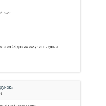
од:
6029
ротягом 14 днів
за рахунок покупця
арунок»
 ₴