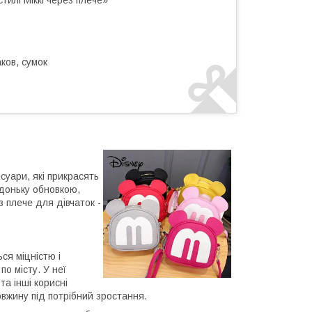
тилі Міккі через плече»
ков, сумок
суари, які прикрасять
 доньку обновкою,
 плече для дівчаток -
ься міцністю і
о місту. У неї
та інші корисні
вжину під потрібний зростання.