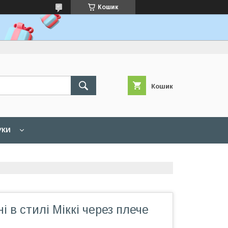
Кошик
Кошик
УКИ
і в стилі Міккі через плече