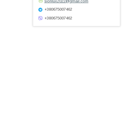
sionlux2022@gmail.com
+380675007462
+380675007462