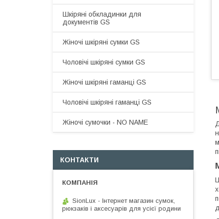
Шкіряні обкладинки для
документів GS
Жіночі шкіряні сумки GS
Чоловічі шкіряні сумки GS
Жіночі шкіряні гаманці GS
Чоловічі шкіряні гаманці GS
Жіночі сумочки - NO NAME
Д
н
м
п
КОНТАКТИ
Ц
х
п
SionLux - Інтернет магазин сумок,
д
рюкзаків і аксесуарів для усієї родини