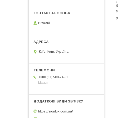
Д
б
в
Х
Віталій
Київ, Київ, Україна
+380 (67) 500-74-62
Марьян
https://sionlux.com.ua/