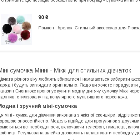
Отримайте цю позицію безкоштовно при покупці «Сумочка Мінні в с
90 ₴
Помпон , брелок. Стильный аксессуар для Рюкза
Міні сумочка Мінні - Міккі для стильних дівчаток
івчата різного віку люблять вбиратися і намагаються вибирати аксе
аряд і будуть виглядати оригінально. Якщо ви хочете порадувати
агазин Сионлюкс пропонує купити модну дитячу сумочку Міккі через
ідлітків, стилізовану під популярного мультяшного персонажа.
Модна і зручний міні-сумочка
я міні - сумка для дівчинки виконана з якісної еко-шкіри, відрізняєт
орошою зносостійкістю. Модель підійде для прогулянок з друзями п
омістяться всі необхідні речі, включаючи телефон, гаманець, ключі 
рібниці. Регульована шлейка дозволить налаштувати необхідну до