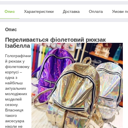
Опис
Характеристики
Доставка
Оплата
Умови п
Опис
Переливається фіолетовий рюкзак
Ізабелла
Голографічни
й рюкзак у
фіолетовому
корпусі –
одна з
найбільш
актуальних
молодіжних
моделей
сезону.
Власниця
такого
аксесуара
ніколи не