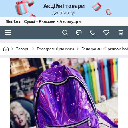
𝐒𝐢𝐨𝐧𝐋𝐮𝐱 - Сумкі • Рюкзаки • Аксесуари
Товари
Голограмні рюкзаки
Галограмный рюкзак Ізаб