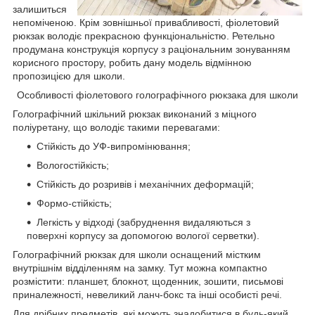
залишиться
непоміченою. Крім зовнішньої привабливості, фіолетовий
рюкзак володіє прекрасною функціональністю. Ретельно
продумана конструкція корпусу з раціональним зонуванням
корисного простору, робить дану модель відмінною
пропозицією для школи.
Особливості фіолетового голографічного рюкзака для школи
Голографічний шкільний рюкзак виконаний з міцного
поліуретану, що володіє такими перевагами:
Стійкість до УФ-випромінювання;
Вологостійкість;
Стійкість до розривів і механічних деформацій;
Формо-стійкість;
Легкість у відході (забруднення видаляються з
поверхні корпусу за допомогою вологої серветки).
Голографічний рюкзак для школи оснащений містким
внутрішнім відділенням на замку. Тут можна компактно
розмістити: планшет, блокнот, щоденник, зошити, письмові
приналежності, невеликий ланч-бокс та інші особисті речі.
Для дрібних предметів, які можуть знадобитися в будь-який