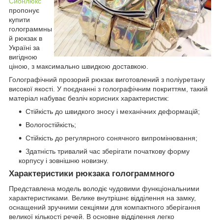
Сионлюкс
пропонує
купити
голограммны
й рюкзак в
Україні за
вигідною
ціною, з максимально швидкою доставкою.
Голографічний прозорий рюкзак виготовлений з поліуретану
високої якості. У поєднанні з голографічним покриттям, такий
матеріал набуває безліч корисних характеристик:
Стійкість до швидкого зносу і механічних деформацій;
Вологостійкість;
Стійкість до регулярного сонячного випромінювання;
Здатність тривалий час зберігати початкову форму
корпусу і зовнішню новизну.
Характеристики рюкзака голограммного
Представлена модель володіє чудовими функціональними
характеристиками. Велике внутрішнє відділення на замку,
оснащений зручними секціями для компактного зберігання
великої кількості речей. В основне відділення легко