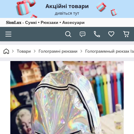
𝐒𝐢𝐨𝐧𝐋𝐮𝐱 - Сумкі • Рюкзаки • Аксесуари
Товари
Голограмні рюкзаки
Голограммный рюкзак Іза