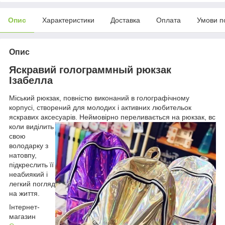
Опис
Характеристики
Доставка
Оплата
Умови п
Опис
Яскравий голограммный рюкзак
Ізабелла
Міський рюкзак, повністю виконаний в голографічному
корпусі, створений для молодих і активних любительок
яскравих аксесуарів. Неймовірно переливається на рюкзак, вс
коли виділить
свою
володарку з
натовпу,
підкреслить її
неабиякий і
легкий погляд
на життя.
Інтернет-
магазин