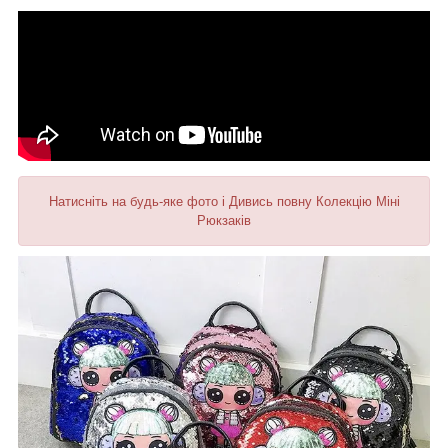
Натисніть на будь-яке фото і Дивись повну Колекцію Міні
Рюкзаків