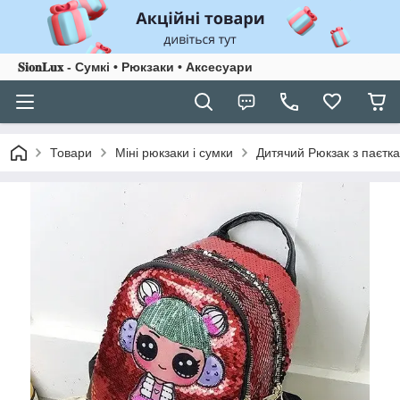
𝐒𝐢𝐨𝐧𝐋𝐮𝐱 - Сумкі • Рюкзаки • Аксесуари
Товари
Міні рюкзаки і сумки
Дитячий Рюкзак з паєтка