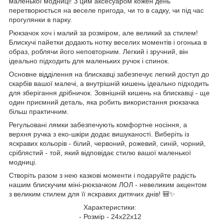
маленької модниці! З цим аксесуаром кожен день
перетворюється на веселе пригода, чи то в садку, чи під час
прогулянки в парку.
Рюкзачок хоч і малий за розміром, але великий за стилем!
Блискучі пайетки додають нотку веселих моментів і огонька в
образ, роблячи його неповторним. Легкий і зручний, він
ідеально підходить для маленьких ручок і спинок.
Основне відділення на блискавці забезпечує легкий доступ до
скарбів вашої малечі, а внутрішній кишень ідеально підходить
для зберігання дрібничок. Зовнішній кишень на блискавці - ще
один приємний деталь, яка робить використання рюкзачка
більш практичним.
Регульовані лямки забезпечують комфортне носіння, а
верхня ручка з еко-шкіри додає вишуканості. Виберіть із
яскравих кольорів - білий, червоний, рожевий, синій, чорний,
сріблястий - той, який відповідає стилю вашої маленької
модниці.
Створіть разом з нею казкові моменти і подаруйте радість
нашим блискучим міні-рюкзачком ЛОЛ - невеликим акцентом
з великим стилем для її яскравих дитячих днів! 🎒✨
Характеристики:
- Розмір - 24х22х12