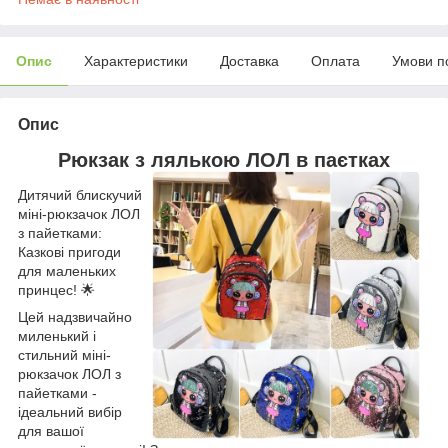
Опис
Характеристики
Доставка
Оплата
Умови п
Опис
Рюкзак з лялькою ЛОЛ в паєтках
Дитячий блискучий
міні-рюкзачок ЛОЛ
з пайетками:
Казкові пригоди
для маленьких
принцес! 🌟
Цей надзвичайно
миленький і
стильний міні-
рюкзачок ЛОЛ з
пайетками -
ідеальний вибір
для вашої