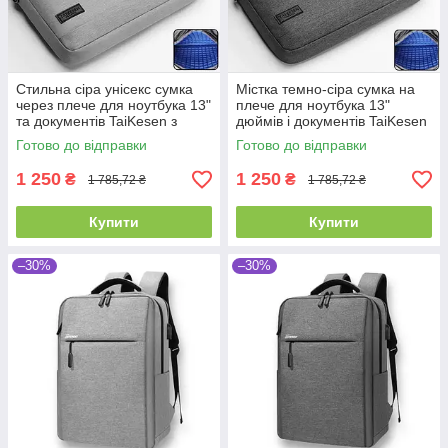
Стильна сіра унісекс сумка
Містка темно-сіра сумка на
через плече для ноутбука 13"
плече для ноутбука 13"
та документів TaiKesen з
дюймів і документів TaiKesen
текстильного матеріалу
Готово до відправки
Готово до відправки
1 250
1 250
₴
₴
1 785,72 ₴
1 785,72 ₴
Купити
Купити
–30%
–30%