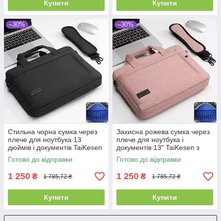
Купити
Купити
–30%
–30%
Стильна чорна сумка через
Захисна рожева сумка через
плече для ноутбука 13
плече для ноутбука і
дюймів і документів TaiKesen
документів 13" TaiKesen з
текстильного матеріалу
Готово до відправки
Готово до відправки
1 250
1 250
₴
₴
1 785,72 ₴
1 785,72 ₴
Купити
Купити