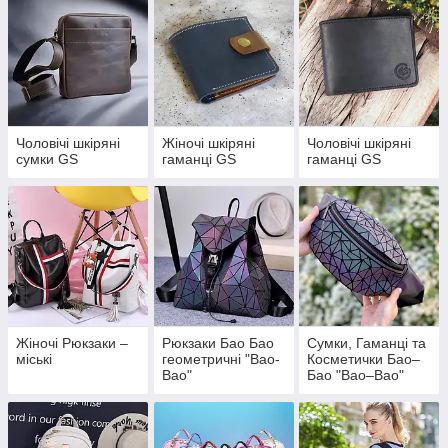
Чоловічі шкіряні
Жіночі шкіряні
Чоловічі шкіряні
сумки GS
гаманці GS
гаманці GS
Жіночі Рюкзаки –
Рюкзаки Бао Бао
Сумки, Гаманці та
міські
геометричні "Bao-
Косметички Бао–
Bao"
Бао "Bao–Bao"