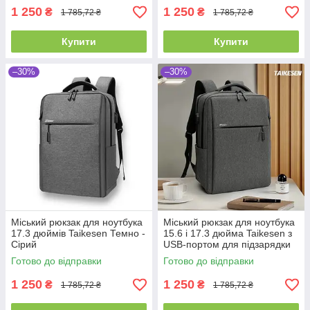
1 250
1 250
₴
₴
1 785,72 ₴
1 785,72 ₴
Купити
Купити
–30%
–30%
Міський рюкзак для ноутбука
Міський рюкзак для ноутбука
17.3 дюймів Taikesen Темно -
15.6 і 17.3 дюйма Taikesen з
Сірий
USB-портом для підзарядки
Готово до відправки
Готово до відправки
1 250
1 250
₴
₴
1 785,72 ₴
1 785,72 ₴