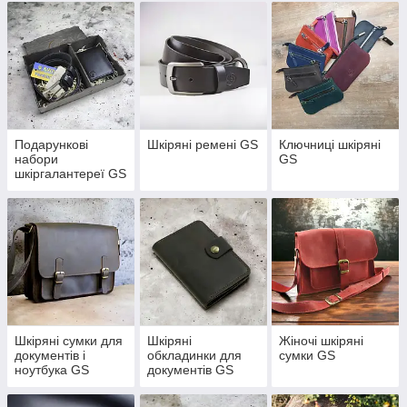
Jacobs, Chanel
Подарункові
Шкіряні ремені GS
Ключниці шкіряні
набори
GS
шкіргалантереї GS
Шкіряні сумки для
Шкіряні
Жіночі шкіряні
документів і
обкладинки для
сумки GS
ноутбука GS
документів GS