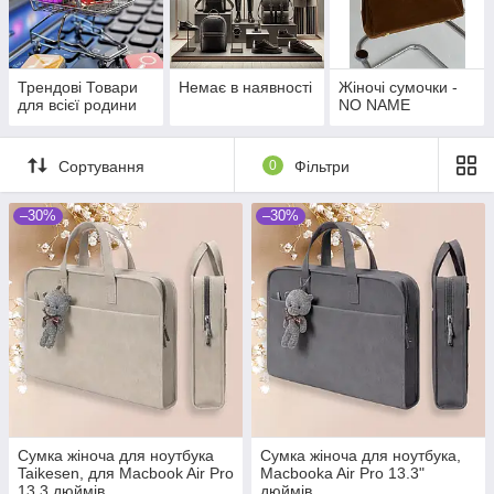
Трендові Товари
Немає в наявності
Жіночі сумочки -
для всієї родини
NO NAME
Сортування
0
Фільтри
–30%
–30%
Сумка жіноча для ноутбука
Сумка жіноча для ноутбука,
Taikesen, для Macbook Air Pro
Macbooka Air Pro 13.3"
13.3 дюймів
дюймів