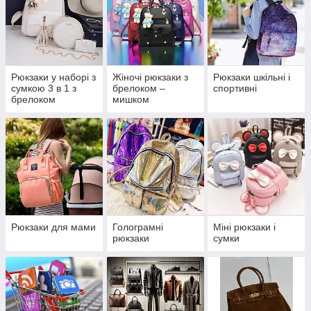
Рюкзаки у наборі з
Жіночі рюкзаки з
Рюкзаки шкільні і
сумкою 3 в 1 з
брелоком –
спортивні
брелоком
мишком
медведиком чи
помпоном
Рюкзаки для мами
Голограмні
Міні рюкзаки і
рюкзаки
сумки