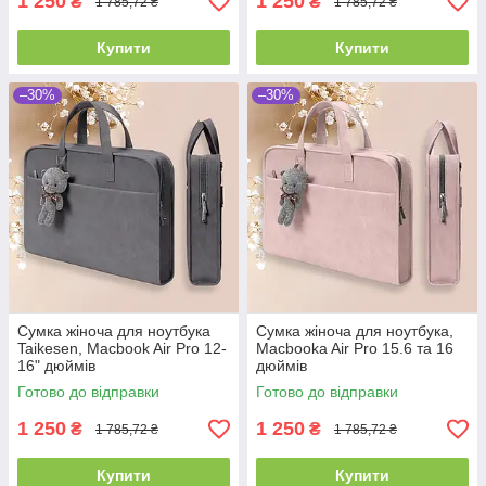
1 250
1 250
₴
₴
1 785,72 ₴
1 785,72 ₴
Купити
Купити
–30%
–30%
Сумка жіноча для ноутбука
Сумка жіноча для ноутбука,
Taikesen, Macbook Air Pro 12-
Macbooka Air Pro 15.6 та 16
16" дюймів
дюймів
Готово до відправки
Готово до відправки
1 250
1 250
₴
₴
1 785,72 ₴
1 785,72 ₴
Купити
Купити