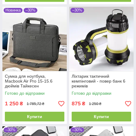
Новинка
–30%
–30%
Сумка для ноутбука,
Ліхтарик тактичний
Macbook Air Pro 15-15.6
кемпінговий - повер банк 6
дюймів Тайкесен
режимів
Готово до відправки
Готово до відправки
1 250
875
₴
₴
1 785,72 ₴
1 250 ₴
Купити
Купити
–30%
–30%